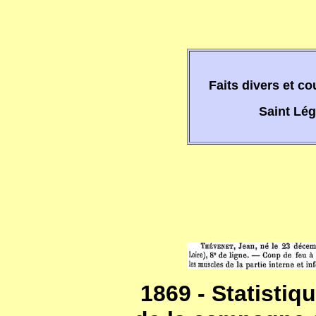
Faits divers et c
Saint Lég
1869 - Statistiq