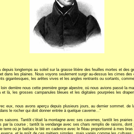
puis longtemps au soleil sur la grasse litière des feuilles mortes et des ge
et dans les plaines. Nous voyons seulement surgir au-dessus les cimes des col
 gigantesques, les arêtes vives et les angles rentrants ou sortants, comme s
oin derrière nous cette première gorge alpestre, où nous avions passé la mat
et là, les grosses campanules bleues et les digitales pourprées les drapent 
vec eux, nous avons aperçu depuis plusieurs jours, au dernier sommet. de l
e dans le rocher qui doit donner entrée à quelque caverne…"
es saisons. Tantôt c'était la montagne avec ses cavernes, tantôt les prairie
par la course ; tantôt la vendange avec ses chars remplis de raisins, dont 
de terre où je battais le blé en cadence avec le fléau proportionné à mes bra
s exerce, et le goût de ces métiers simples, mais variés comme les cultures, 