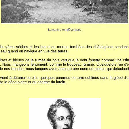
Lamartine en Mâconnais
bruyères sèches et les branches mortes tombées des châtaigniers pendant l
sseau quand on navigue en vue des terres.
 grises et bleues de la fumée du bois vert que le vent fouette comme une cr
is. Nous mangeons lentement, comme le troupeau rumine. Quelquefois l'un d'e
e nos frondes, nous lançons avec adresse une nuée de pierres qui détachent le
s vient à déterrer de plus quelques pommes de terre oubliées dans la glèbe d'
de la découverte et du charme du larcin.