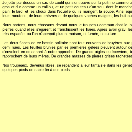
Je jette par-dessus un sac de coutil qui s'entrouvre sur la poitrine com
gros et dur comme un caillou, et un petit couteau d'un sou, dont le manch
pain, le lard, et les choux dans l'écuelle où ils mangent la soupe. Ainsi équ
leurs moutons, de leurs chèvres et de quelques vaches maigres, les huit ou
Nous partons, nous chassons devant nous le troupeau commun dont la long
pierres quand elles s'égarent et franchissent les haies. Après avoir gravi 
très espacée, ou l'on n'aperçoit plus ni maison, ni fumée, ni culture.
Les deux flancs de ce bassin solitaire sont tout couverts de bruyères aux p
demi nues. Les feuilles brunies par les premières gelées pleuvent autour de
s'envolent en croassant à notre approche. De grands aigles ou éperviers, 
rapprochent de leurs mères. De grandes masses de pierres grises tachetées 
Nos troupeaux, devenus libres, se répandent à leur fantaisie dans les gen
quelques pieds de sable fin à ses pieds.