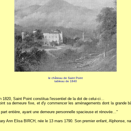
le château de Saint Point
tableau de 1840
820, Saint Point constitua l'essentiel de la dot de celui-ci…
t sa demeure fixe, et d'y commencer les aménagements dont la grande bâtiss
à part entière, ayant une demeure personnelle spacieuse et rénovée…"
Ann Elisa BIRCH, née le 13 mars 1790. Son premier enfant, Alphonse, naît le 