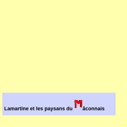
Lamartine et les paysans du
âconnais