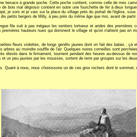
me une besace à grande poche. Cette poche contient, comme celle de mes cama
e de bois mal dégrossi contient en outre une fourchette de fer à deux longu
ipé, je sors et je vais sur la place du village près du portail de l'église, s
 dix petits bergers de Milly, à peu près du même âge que moi, avant de parti
ue file suit à pas inégaux les sentiers tortueux et arides des premières c
les premières hauteurs nues qui dominent le village et qu'on n'atteint pas e
etites fleurs violettes, de longs genêts jaunes dont on fait des balais ; çà
s arbres au moindre souffle de l'air. Quelques noires corneilles sont perchée
très élevés dans le firmament, tournent pendant des heures au-dessus de nos 
et un peu jaunies par les mousses, sortent de terre par groupes sur les deu
êts. Quant à nous, nous choisissons un de ces gros rochers dont le sommet, 