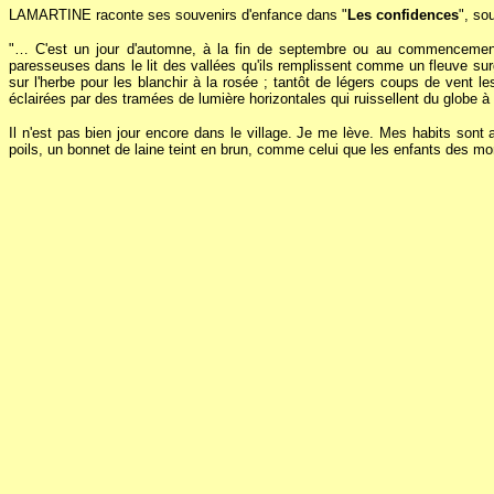
LAMARTINE raconte ses souvenirs d'enfance dans "
Les confidences
", so
"… C'est un jour d'automne, à la fin de septembre ou au commencement d
paresseuses dans le lit des vallées qu'ils remplissent comme un fleuve surg
sur l'herbe pour les blanchir à la rosée ; tantôt de légers coups de vent 
éclairées par des tramées de lumière horizontales qui ruissellent du globe à 
Il n'est pas bien jour encore dans le village. Je me lève. Mes habits sont
poils, un bonnet de laine teint en brun, comme celui que les enfants des m