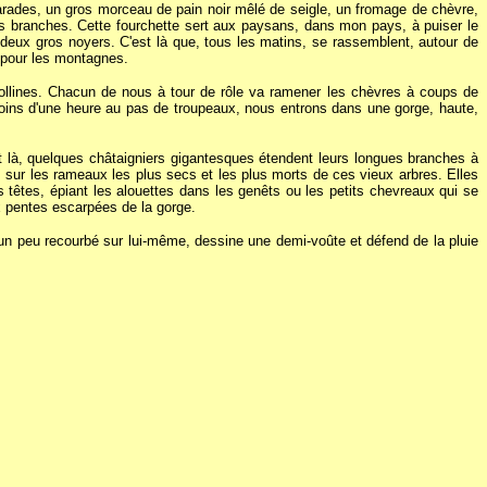
rades, un gros morceau de pain noir mêlé de seigle, un fromage de chèvre,
es branches. Cette fourchette sert aux paysans, dans mon pays, à puiser le
ous deux gros noyers. C'est là que, tous les matins, se rassemblent, autour de
r pour les montagnes.
ollines. Chacun de nous à tour de rôle va ramener les chèvres à coups de
n moins d'une heure au pas de troupeaux, nous entrons dans une gorge, haute,
 et là, quelques châtaigniers gigantesques étendent leurs longues branches à
s sur les rameaux les plus secs et les plus morts de ces vieux arbres. Elles
têtes, épiant les alouettes dans les genêts ou les petits chevreaux qui se
x pentes escarpées de la gorge.
un peu recourbé sur lui-même, dessine une demi-voûte et défend de la pluie