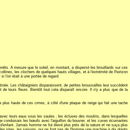
nêts. A mesure que le soleil, en montant, a dispersé les brouillards sur ces
lines, les clochers de quelques hauts villages, et à l'extrémité de l'horizon
i l'on était à une portée de regard.
inée. Les châtaigniers disparaissent, de petites broussailles leur succèdent
de leurs fleurs. Bientôt tout cela disparaît encore. Il n'y a plus que de la
a plus haute de ces cimes, à côté d'une plaque de neige qui fait une tache
s avec leurs eaux sous les saules ; les écluses des moulins, dans lesquelles
je conduisais les bœufs avec l'aiguillon du bouvier, et les cuves écumantes
s d'enfant. Jamais homme ne fut élevé plus près de la nature et ne suça plus
les sites, les saisons, qui ne font pas de l'homme une machine à dix doigts