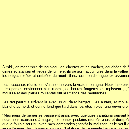
A midi, on rassemble de nouveau les chèvres et les vaches, couchées déjà de
cimes éclatantes et tièdes de lumière, ils se sont accumulés dans la vallée 
les neiges rosées et ombrées du mont Blanc, dont on distingue les ossements
Les troupeaux réunis, on s'achemine vers la vraie montagne. Nous laissons l
; les pentes deviennent plus rudes ; de hautes fougères les tapissent ; çà 
mousse et des pierres roulantes sur les flancs des montagnes.
Les troupeaux s'arrêtent là avec un ou deux bergers. Les autres, et moi a
blanche au nord, et qui ne fond que tard dans les étés froids, une ouvertur
"Mes jours de berger se passaient ainsi, avec quelques variations suivant l
nous nous exercions à nager ; les jeunes poulains montés à cru et domptés 
que je foulais tout nu avec mes camarades ; tantôt la moisson, et le seuil 
jeune l'amour des choses rustiques, l'habitude de ce peuple heureux qui le