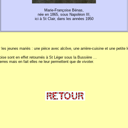
Marie-Françoise Bénas,
née en 1865, sous Napoléon III,
ici à St Clair, dans les années 1950
 les jeunes mariés : une pièce avec alcôve, une arrière-cuisine et une petite 
oise sont en effet retournés à St Léger sous la Bussière …
terres mais en fait elles ne leur permettent que de vivoter.