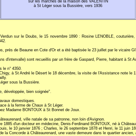
sur les marches de la maison des VALENTIN
à St Léger sous la Bussière, vers 1936
rdun sur le Doubs, le 15 novembre 1890 : Rosine LENOBLE, couturière, né
842.
bs, près de Beaune en Cote d'Or et a été baptisée le 23 juillet par le vicaire G
s d'intervalle) sont recueillis par un frère de Gaspard, Pierre, habitant à St A
s le n° 4350.
 à St André le Désert le 18 décembre, la visite de l'Assistance note le 17
lly.
éger sous la Bussière.
te, développée, bien soignée".
travaux domestiques.
place à la ferme de Chaux à St Léger.
e chez Madame BONTOUX à St Bonnet de Joux.
urenard, ville natale de sa patronne, non loin d'Avignon.
bre 1885 d'un docteur en médecine, Denis-Ferdinand BONTOUX, né à Château
Louis, le 10 janvier 1876 ; Charles, le 26 septembre 1878 et Henri, le 11 juin 1
a Concorde à Châteaurenard, une vaste demeure dans le quartier ancien, au 