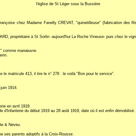
l'église de St Léger sous la Bussière
ançoise chez Madame Fanelly CREVAT, "quinetilleuse" (fabrication des fils
, propriétaire à St Sorlin -aujourd'hui La Roche Vineuse- puis chez le vign
ire " comme manœuvre.
erin.
matricule 413, il tire le n° 278 : le voilà "Bon pour le service".
 juin 1914.
erie en avril 1918.
 d'Infanterie du début 1919 au 28 août 1919, date où il est enfin démobilisé.
tte & Neveu.
e ses parents adoptifs à la Croix-Rousse.