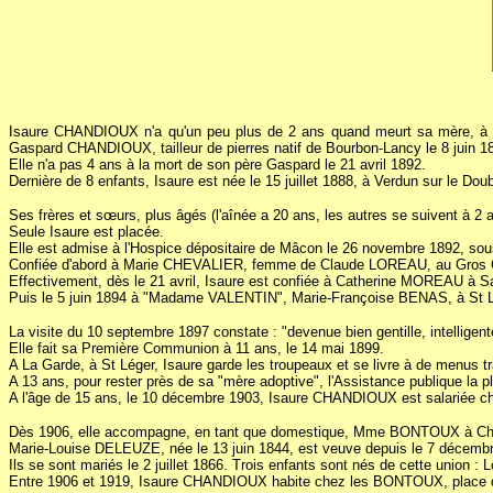
Isaure CHANDIOUX n'a qu'un peu plus de 2 ans quand meurt sa mère, à Ve
Gaspard CHANDIOUX, tailleur de pierres natif de Bourbon-Lancy le 8 juin 1
Elle n'a pas 4 ans à la mort de son père Gaspard le 21 avril 1892.
Dernière de 8 enfants, Isaure est née le 15 juillet 1888, à Verdun sur le Dou
Ses frères et sœurs, plus âgés (l'aînée a 20 ans, les autres se suivent à 2 an
Seule Isaure est placée.
Elle est admise à l'Hospice dépositaire de Mâcon le 26 novembre 1892, sou
Confiée d'abord à Marie CHEVALIER, femme de Claude LOREAU, au Gros Chigy,
Effectivement, dès le 21 avril, Isaure est confiée à Catherine MOREAU à Sai
Puis le 5 juin 1894 à "Madame VALENTIN", Marie-Françoise BENAS, à St L
La visite du 10 septembre 1897 constate : "devenue bien gentille, intelligen
Elle fait sa Première Communion à 11 ans, le 14 mai 1899.
A La Garde, à St Léger, Isaure garde les troupeaux et se livre à de menus 
A 13 ans, pour rester près de sa "mère adoptive", l'Assistance publique la 
A l'âge de 15 ans, le 10 décembre 1903, Isaure CHANDIOUX est salarié
Dès 1906, elle accompagne, en tant que domestique, Mme BONTOUX à Châtea
Marie-Louise DELEUZE, née le 13 juin 1844, est veuve depuis le 7 décem
Ils se sont mariés le 2 juillet 1866. Trois enfants sont nés de cette union : 
Entre 1906 et 1919, Isaure CHANDIOUX habite chez les BONTOUX, place de l