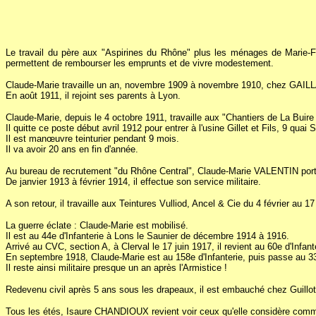
Le travail du père aux "Aspirines du Rhône" plus les ménages de Marie-Fr
permettent de rembourser les emprunts et de vivre modestement.
Claude-Marie travaille un an, novembre 1909 à novembre 1910, chez GAILLARD
En août 1911, il rejoint ses parents à Lyon.
Claude-Marie, depuis le 4 octobre 1911, travaille aux "Chantiers de La Bu
Il quitte ce poste début avril 1912 pour entrer à l'usine Gillet et Fils, 9 quai S
Il est manœuvre teinturier pendant 9 mois.
Il va avoir 20 ans en fin d'année.
Au bureau de recrutement "du Rhône Central", Claude-Marie VALENTIN porte le 
De janvier 1913 à février 1914, il effectue son service militaire.
A son retour, il travaille aux Teintures Vulliod, Ancel & Cie du 4 février au 17
La guerre éclate : Claude-Marie est mobilisé.
Il est au 44e d'Infanterie à Lons le Saunier de décembre 1914 à 1916.
Arrivé au CVC, section A, à Clerval le 17 juin 1917, il revient au 60e d'Infant
En septembre 1918, Claude-Marie est au 158e d'Infanterie, puis passe au 33e
Il reste ainsi militaire presque un an après l'Armistice !
Redevenu civil après 5 ans sous les drapeaux, il est embauché chez Guillo
Tous les étés, Isaure CHANDIOUX revient voir ceux qu'elle considère comm