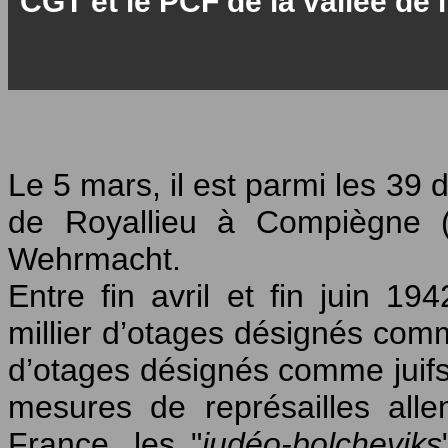
CGT et le PCF de la vallée de l
Le 5 mars, il est parmi les 39
de Royallieu à Compiègne (
Wehrmacht.
Entre fin avril et fin juin 19
millier d’otages désignés co
d’otages désignés comme juifs, 
mesures de représailles all
France, les "
judéo-bolcheviks