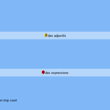
des adjectifs
des expressions
on trop court