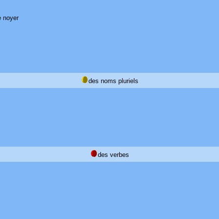
se noyer
des noms pluriels
des verbes