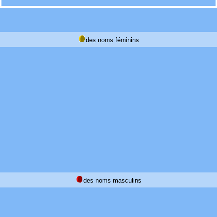
des noms féminins
des noms masculins