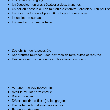
Le corniollon : la gorge
Un équeulou : un gros sécateur à deux branches
Un naillou : bassin où l'on fait rouir le chanvre - endroit où l'on peut 
Un niau : un faux oeuf pour attirer la poule sur son nid
Le seulet : le sureau
Un veurtiau : un ver de terre
Des ch'nis : de la poussière
Des treuffes reutnées : des pommes de terre cuites et recuites
Des virondiaux ou vircourrias : des chemins sinueux
Achaner : ne pas pouvoir finir
Avoir le reuillot : être enroué
Brater : tourner
Drâler : courir les filles (ou les garçons !)
Dremir le médio : dormir l'après-midi
Ecapoutir : écraser