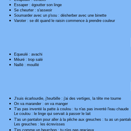
Essaper : égoutter son linge
Se cheurter : s'asseoir
Soumarder avec un p'sou : désherber avec une binette
Varoter : se dit quand le raisin commence à prendre couleur
Equeulé : avachi
Mêuré : trop salé
Naillé : mouillé
J'suis écarlourdie, j'teurbille : j'ai des vertiges, la tête me tourne
On va marander : on va manger
T'as pas inventé la patte à coulou : tu n'as pas inventé l'eau chaude
Le coulou : le linge qui servait à passer le lait
T'as un pantalon pour aller à la pêche aux greuches : tu as un pantal
Les greuches : les écrevisses
T'es comme un heurchon : tu n'es pas gracieux