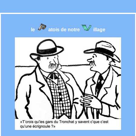
le
atois de notre
illage