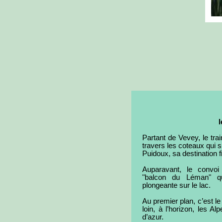
Partant de Vevey, le tra
travers les coteaux qui
Puidoux, sa destination f
Auparavant, le convoi
"balcon du Léman" q
plongeante sur le lac.
Au premier plan, c’est le
loin, à l’horizon, les 
d’azur.