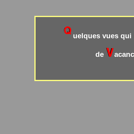
uelques vues qui 
de
acan