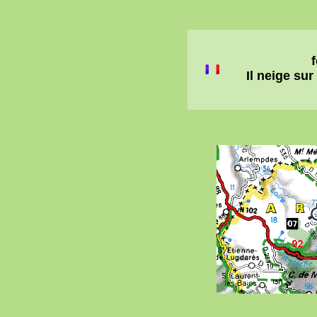
f
Il neige sur