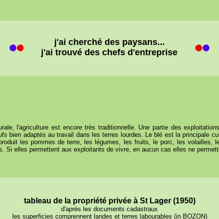
j'ai cherché des paysans...
j'ai trouvé des chefs d'entreprise
ale, l'agriculture est encore très traditionnelle. Une partie des exploitat
s bien adaptés au travail dans les terres lourdes. Le blé est la principale cu
oduit les pommes de terre, les légumes, les fruits, le porc, les volailles, l
Si elles permettent aux exploitants de vivre, en aucun cas elles ne permetten
tableau de la propriété privée à St Lager (1950)
d'après les documents cadastraux
les superficies comprennent landes et terres labourables (in BOZON)