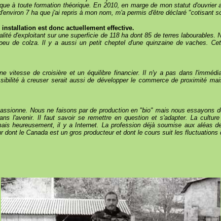
manque à toute formation théorique. En 2010, en marge de mon statut d'ouvrier 
d'environ 7 ha que j'ai repris à mon nom, m'a permis d'être déclaré "cotisant so
nstallation est donc actuellement effective.
alité d'exploitant sur une superficie de 118 ha dont 85 de terres labourables. 
eu de colza. Il y a aussi un petit cheptel d'une quinzaine de vaches. Ce
 vitesse de croisière et un équilibre financier. Il n'y a pas dans l'immédiat
sibilité à creuser serait aussi de développer le commerce de proximité mais a
 passionne. Nous ne faisons par de production en "bio" mais nous essayons de 
ns l'avenir. Il faut savoir se remettre en question et s'adapter. La cultur
mais heureusement, il y a Internet. La profession déjà soumise aux aléas d
r dont le Canada est un gros producteur et dont le cours suit les fluctuations