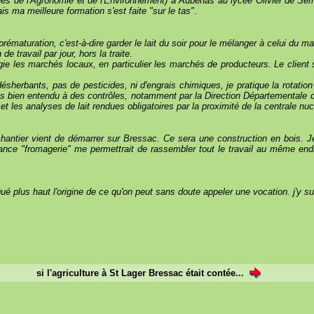
s de l'Agronomie et de l'Environnement) à Aubenas au lycée Olivier de Serre
s ma meilleure formation s'est faite "sur le tas"
.
rématuration, c'est-à-dire garder le lait du soir pour le mélanger à celui du ma
 travail par jour, hors la traite.
ilégie les marchés locaux, en particulier les marchés de producteurs. Le clien
ésherbants, pas de pesticides, ni d'engrais chimiques, je pratique la rotation d
is bien entendu à des contrôles, notamment par la Direction Départementale d
, et les analyses de lait rendues obligatoires par la proximité de la centrale nu
e chantier vient de démarrer sur Bressac. Ce sera une construction en bois.
ndance "fromagerie" me permettrait de rassembler tout le travail au même endr
liqué plus haut l'origine de ce qu'on peut sans doute appeler une vocation. j'y su
si l'agriculture à St Lager Bressac était contée...