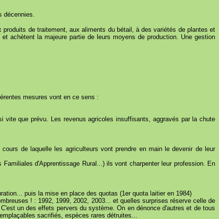
s décennies.
 produits de traitement, aux aliments du bétail, à des variétés de plantes et
x et achètent la majeure partie de leurs moyens de production. Une gestion
ifférentes mesures vont en ce sens :
i vite que prévu. Les revenus agricoles insuffisants, aggravés par la chute
ours de laquelle les agriculteurs vont prendre en main le devenir de leur
amiliales d'Apprentissage Rural...) ils vont charpenter leur profession. En
ration... puis la mise en place des quotas (1er quota laitier en 1984)
mbreuses ! : 1992, 1999, 2002, 2003... et quelles surprises réserve celle de
. C'est un des effets pervers du système. On en dénonce d'autres et de tous
remplaçables sacrifiés, espèces rares détruites...