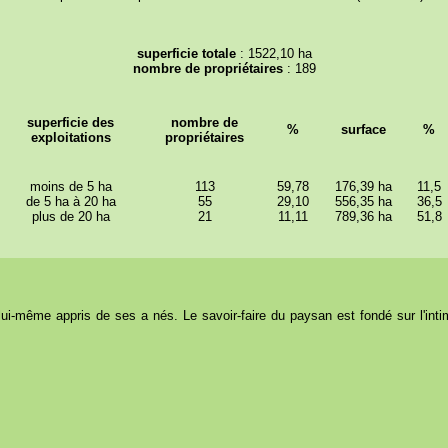
superficie totale
: 1522,10 ha
nombre de propriétaires
: 189
superficie des
nombre de
%
surface
%
exploitations
propriétaires
moins de 5 ha
113
59,78
176,39 ha
11,5
de 5 ha à 20 ha
55
29,10
556,35 ha
36,5
plus de 20 ha
21
11,11
789,36 ha
51,8
-même appris de ses a nés. Le savoir-faire du paysan est fondé sur l'intime c