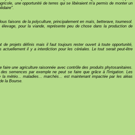
agricole, une opportunité de terres qui se libéraient m'a permis de monter un
lidaire".
Nous faisons de la polyculture, principalement en maïs, betterave, tournesol.
t élevage, pour la viande, représente peu de chose dans la production de
 de projets définis mais il faut toujours rester ouvert à toute opportunité,
ctuellement il y a interdiction pour les céréales. Le tout serait peut-être
faire une agriculture raisonnée avec contrôle des produits phytosanitaires.
e des semences par exemple ne peut se faire que grâce à l'Irrigation. Les
e la météo... maladies... marchés... est maintenant impactée par les aléas
 de la Bourse.