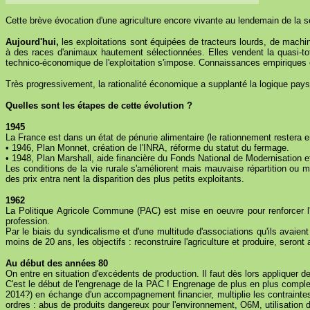
Cette brève évocation d'une agriculture encore vivante au lendemain de la
Aujourd'hui,
les exploitations sont équipées de tracteurs lourds, de machin
à des races d'animaux hautement sélectionnées. Elles vendent la quasi-tot
technico-économique de l'exploitation s'impose. Connaissances empiriques et
Très progressivement, la rationalité économique a supplanté la logique pays
Quelles sont les étapes de cette évolution ?
1945
La France est dans un état de pénurie alimentaire (le rationnement restera en
• 1946, Plan Monnet, création de l'INRA, réforme du statut du fermage.
• 1948, Plan Marshall, aide financière du Fonds National de Modernisation 
Les conditions de la vie rurale s'améliorent mais mauvaise répartition ou 
des prix entra nent la disparition des plus petits exploitants.
1962
La Politique Agricole Commune (PAC) est mise en oeuvre pour renforcer l'
profession.
Par le biais du syndicalisme et d'une multitude d'associations qu'ils avai
moins de 20 ans, les objectifs : reconstruire l'agriculture et produire, seront
Au début des années 80
On entre en situation d'excédents de production. Il faut dès lors appliquer d
C'est le début de l'engrenage de la PAC ! Engrenage de plus en plus complex
2014?) en échange d'un accompagnement financier, multiplie les contraintes
ordres : abus de produits dangereux pour l'environnement, O6M, utilisation d