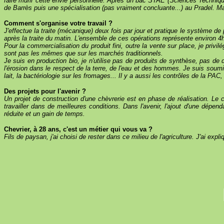
faire mûrir cette envie personnelle. Après un bac STAE (Sciences Technique
de Barrès puis une spécialisation (pas vraiment concluante...) au Pradel. Mai
Comment s'organise votre travail ?
J'effectue la traite (mécanique) deux fois par jour et pratique le système de p
après la traite du matin. L'ensemble de ces opérations représente environ 4h de
Pour la commercialisation du produit fini, outre la vente sur place, je priv
sont pas les mêmes que sur les marchés traditionnels.
Je suis en production bio, je n'utilise pas de produits de synthèse, pas de d
l'érosion dans le respect de la terre, de l'eau et des hommes. Je suis soum
lait, la bactériologie sur les fromages... Il y a aussi les contrôles de la PAC
Des projets pour l'avenir ?
Un projet de construction d'une chèvrerie est en phase de réalisation. L
travailler dans de meilleures conditions. Dans l'avenir, l'ajout d'une dépe
réduite et un gain de temps.
Chevrier, à 28 ans, c'est un métier qui vous va ?
Fils de paysan, j'ai choisi de rester dans ce milieu de l'agriculture. J'ai exp