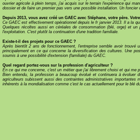
ouvrier agricole à plein temps, j'ai acquis sur le terrain l'expérience qui 
dossier et de faire un premier pas vers une possible installation. Un foncier 
Depuis 2013, vous avez créé un GAEC avec Stéphane, votre père. Votre i
Ce GAEC est effectivement opérationnel depuis le fr janvier 2013. Il a la qu
Quelques récoltes aussi en céréales de consommation (blé, orge) et un p
l'exploitation. C'est plutôt la continuation d'une tradition familiale.
Existe-t-il des projets pour ce GAEC ?
Après bientôt 2 ans de fonctionnement, l'entreprise semble avoir trouvé une
principalement en ce qui concerne la diversification des cultures. Une pos
soumis à une possibilité d'extension (familiale) du GAEC.
Quel regard portez-vous sur la profession d'agriculteur ?
En ce qui me concerne, c'est un métier que j'ai librement choisi et qui me
Bien entendu, la profession a beaucoup évolué et continuera à évoluer da
agriculteurs subissent aussi des contraintes administratives importantes 
inhérents à la mondialisation comme c'est le cas actuellement pour le blé du