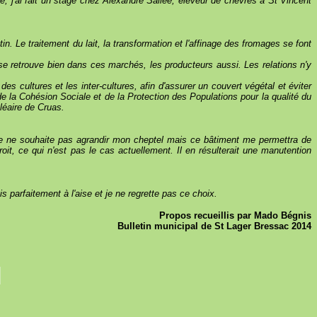
, j'ai fait un stage chez Alexandre Sallée, éleveur de chèvres à St Vincent
tin. Le traitement du lait, la transformation et l'affinage des fromages se font
t se retrouve bien dans ces marchés, les producteurs aussi. Les relations n'y
es cultures et les inter-cultures, afin d'assurer un couvert végétal et éviter
e la Cohésion Sociale et de la Protection des Populations pour la qualité du
cléaire de Cruas.
 Je ne souhaite pas agrandir mon cheptel mais ce bâtiment me permettra de
oit, ce qui n'est pas le cas actuellement. Il en résulterait une manutention
is parfaitement à l'aise et je ne regrette pas ce choix.
Propos recueillis par Mado Bégnis
Bulletin municipal de St Lager Bressac 2014