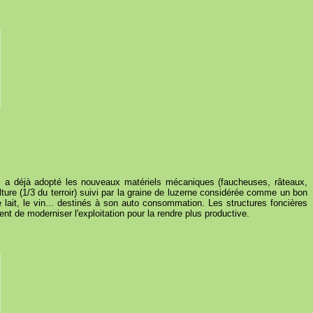
ions a déjà adopté les nouveaux matériels mécaniques (faucheuses, râteaux,
lture (1/3 du terroir) suivi par la graine de luzerne considérée comme un bon
e lait, le vin... destinés à son auto consommation. Les structures foncières
t de moderniser l'exploitation pour la rendre plus productive.