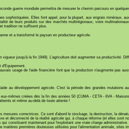
 seconde guerre mondiale permettra de mesurer le chemin parcouru en quelque
es sophistiquées. Elles font appel, pour la plupart, aux engrais minéraux, aux
alité de leurs produits sur des marchés multirégionaux, voire multinationau
 tradition ne suffisent plus.
anne et a transformé le paysan en producteur agricole.
 vigueur jusqu'à la fin 1949). L'agriculture doit augmenter sa productivité. D
et d'Equipement.
mauvais usage de l'aide financière font que la production n'augmente pas auss
aide au développement agricole. C'est la période des grandes mutations au c
ent eux-mêmes créées dès la fin des années 50 (CUMA - CETA - 6VA - Maisons F
 atteints et même au-delà de toute attente !
es mesures correctrices. Ce sont d'abord le stockage, la destruction, la dénatu
e et déconnecté de la réalité agricole qui, à chaque réforme (et elles sont no
 qui constituent maintenant pour l'exploitant une vraie charge administrative
e matières premières douteuses utilisées pour l'alimentation animale, sites ir