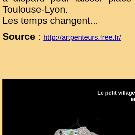
Toulouse-Lyon.
Les temps changent...
Source
:
http://artpenteurs.free.fr/
Le petit villa
e