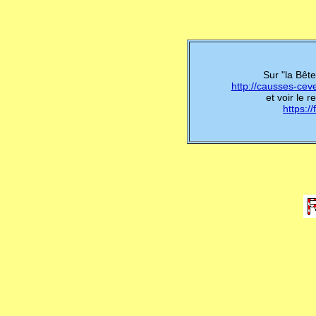
Sur "la Bêt
http://causses-cev
et voir le
https:/