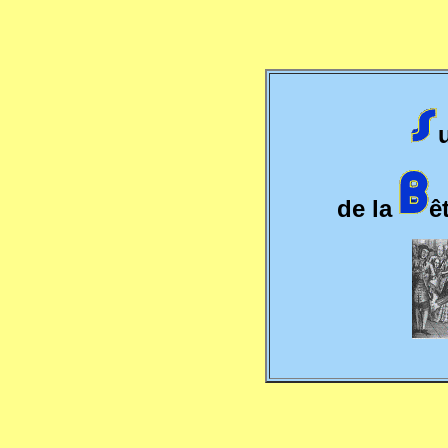
de la
ê