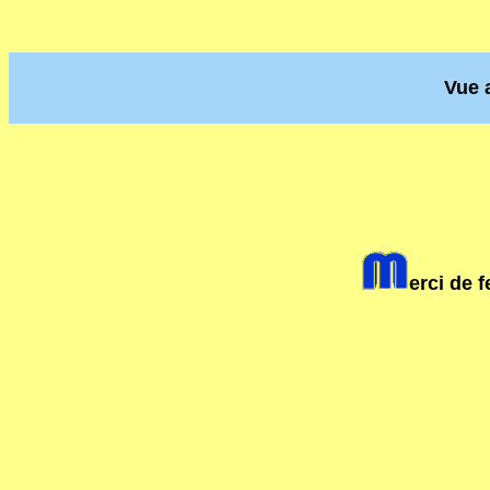
Vue 
erci de 