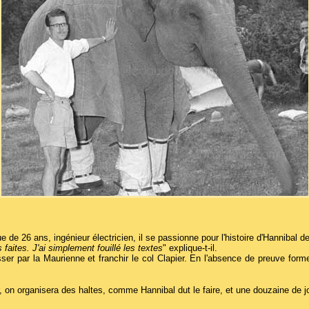
de 26 ans, ingénieur électricien, il se passionne pour l'histoire d'Hannibal 
 faites. J'ai simplement fouillé les textes
" explique-t-il.
ser par la Maurienne et franchir le col Clapier. En l'absence de preuve form
n organisera des haltes, comme Hannibal dut le faire, et une douzaine de jour