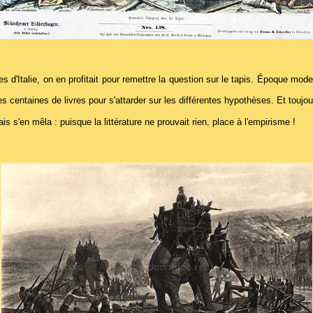
es d'Italie, on en profitait pour remettre la question sur le tapis. Époque m
s centaines de livres pour s'attarder sur les différentes hypothèses. Et toujour
s s'en mêla : puisque la littérature ne prouvait rien, place à l'empirisme !