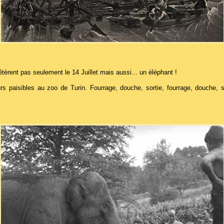
êtèrent pas seulement le 14 Juillet mais aussi... un éléphant !
 paisibles au zoo de Turin. Fourrage, douche, sortie, fourrage, douche, sor