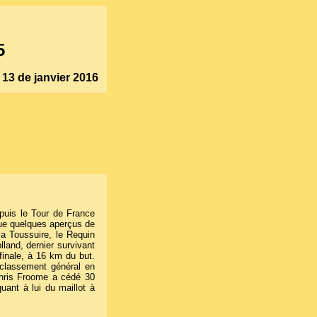
5
° 13 de janvier 2016
epuis le Tour de France
que quelques aperçus de
 la Toussuire, le Requin
land, dernier survivant
inale, à 16 km du but.
 classement général en
Chris Froome a cédé 30
ant à lui du maillot à