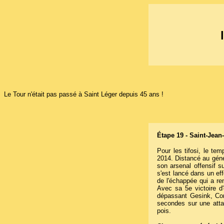
Le Tour n'était pas passé à Saint Léger depuis 45 ans !
Étape 19 - Saint-Jean
Pour les tifosi, le te
2014. Distancé au géné
son arsenal offensif su
s'est lancé dans un ef
de l'échappée qui a r
Avec sa 5e victoire d
dépassant Gesink, Con
secondes sur une atta
pois.