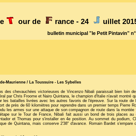
le
our de
rance - 24
uillet 201
bulletin municipal "le Petit Pintavin" n
-de-Maurienne / La Toussuire - Les Sybelles
mps des chevauchées victorieuses de Vincenzo Nibali paraissait bien loin d
ral par Chris Froome et Nairo Quintana, le champion d'Italie n'avait montré 
r les batailles livrées avec les autres favoris de l'épreuve. Sur la route de
fort de près de 60 kilomètres pour reprendre dans un premier temps Pierre Rol
endu les armes sur une attaque de son compagnon de route dans la montée f
'étape sur le Tour de France, Nibali fait aussi un bond de trois places au
tador et Thomas pour s'installer en 4e position. Au sommet du podium, 
que de Quintana, mais conserve 2'38'' d'avance. Romain Bardet s'empare qu