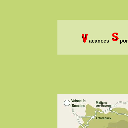
acances
por