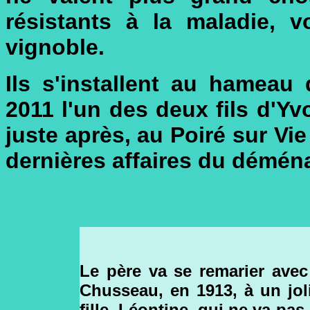
résistants à la maladie, v
vignoble.
Ils s'installent au hameau
2011 l'un des deux fils d'Y
juste après, au Poiré sur Vie
dernières affaires du démé
Le père va se remarier ave
Chusseau, en 1913, à un joli
fille, Léontine, qui ne va pa