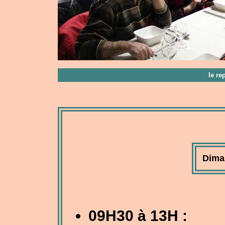
le re
Dima
09H30 à 13H :