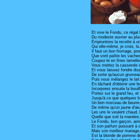
Et vive le Fondu, ce régal
Du modeste ouvrier au plu
Empruntons la recette à 
Qui elle-même, je crois, la
Il faut un bon fromage, prod
Que vont paître les vaches
Coupez-le en fines lamelles
Vous mettez la casserole 
Et vous laissez fondre do
De sorte qu'aucun grumeau 
Puis vous mélangez le lait 
En tâchant d'obtenir une boui
Incorporez ensuite la bouil
Portez sur le grand feu, e
Jusqu'à ce que quelques bo
Un bon morceau de beurre 
De même qu'un jaune d'œuf
Les uns le veulent chaud, l
Quelle que soit la manière,
Le Fondu, bon garçon, ai
Et son parfum puissant à di
Mais son meilleur mariage,
Est la blonde de pomme de t