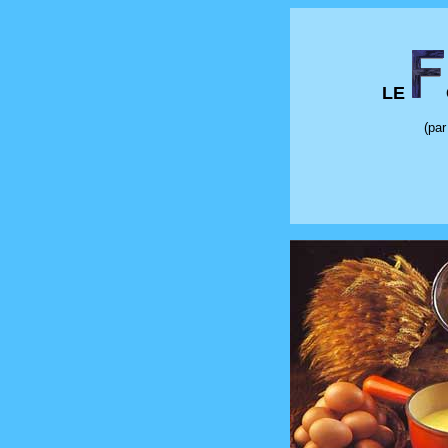
LE
(par