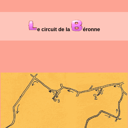
e circuit de la
éronne