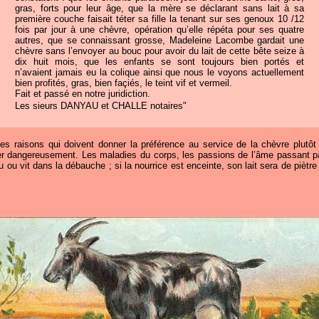
gras, forts pour leur âge, que la mère se déclarant sans lait à sa
première couche faisait téter sa fille la tenant sur ses genoux 10 /12
fois par jour à une chèvre, opération qu’elle répéta pour ses quatre
autres, que se connaissant grosse, Madeleine Lacombe gardait une
chèvre sans l’envoyer au bouc pour avoir du lait de cette bête seize à
dix huit mois, que les enfants se sont toujours bien portés et
n’avaient jamais eu la colique ainsi que nous le voyons actuellement
bien profités, gras, bien façiés, le teint vif et vermeil.
Fait et passé en notre juridiction.
Les sieurs DANYAU et CHALLE notaires"
es raisons qui doivent donner la préférence au service de la chèvre plutôt 
er dangereusement. Les maladies du corps, les passions de l’âme passant par 
ou vit dans la débauche ; si la nourrice est enceinte, son lait sera de piètre q