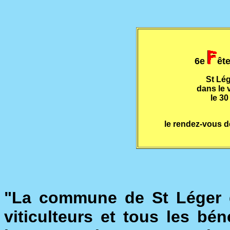
6e
êt
St Lég
dans le 
le 3
le rendez-vous 
"La commune de St Léger de
viticulteurs et tous les b