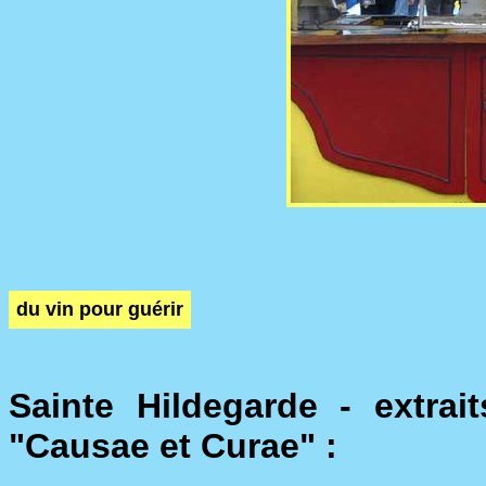
du vin pour guérir
Sainte Hildegarde - extrai
"Causae et Curae" :