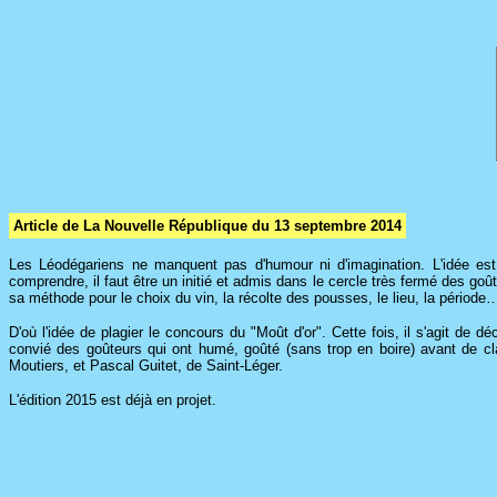
Article de La Nouvelle République du 13 septembre 2014
Les Léodégariens ne manquent pas d'humour ni d'imagination. L'idée est 
comprendre, il faut être un initié et admis dans le cercle très fermé des g
sa méthode pour le choix du vin, la récolte des pousses, le lieu, la période
D'où l'idée de plagier le concours du "Moût d'or". Cette fois, il s'agit de 
convié des goûteurs qui ont humé, goûté (sans trop en boire) avant de cla
Moutiers, et Pascal Guitet, de Saint-Léger.
L'édition 2015 est déjà en projet.