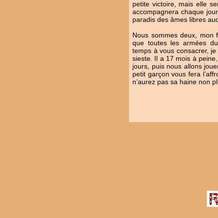
petite victoire, mais elle 
accompagnera chaque jour 
paradis des âmes libres au
Nous sommes deux, mon fil
que toutes les armées du 
temps à vous consacrer, je d
sieste. Il a 17 mois à pein
jours, puis nous allons jou
petit garçon vous fera l’aff
n’aurez pas sa haine non plu