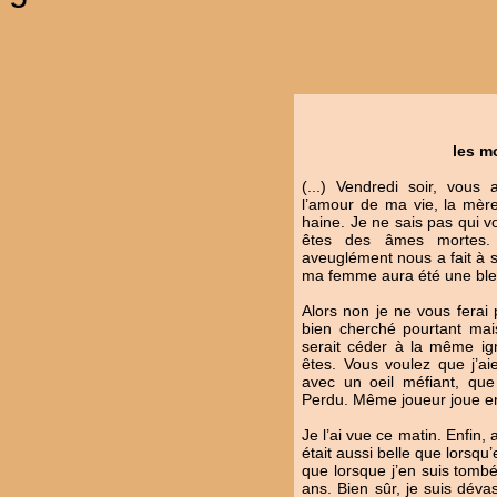
les mo
(...) Vendredi soir, vous 
l’amour de ma vie, la mèr
haine. Je ne sais pas qui v
êtes des âmes mortes.
aveuglément nous a fait à 
ma femme aura été une ble
Alors non je ne vous ferai
bien cherché pourtant mai
serait céder à la même ig
êtes. Vous voulez que j’a
avec un oeil méfiant, que 
Perdu. Même joueur joue e
Je l’ai vue ce matin. Enfin, 
était aussi belle que lorsqu’
que lorsque j’en suis tomb
ans. Bien sûr, je suis déva