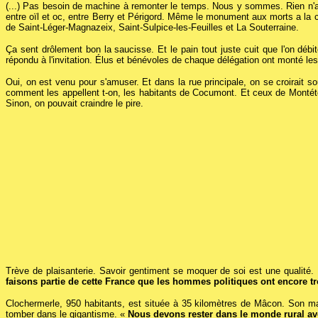
(...) Pas besoin de machine à remonter le temps. Nous y sommes. Rien n'a 
entre oïl et oc, entre Berry et Périgord. Même le monument aux morts a la
de Saint-Léger-Magnazeix, Saint-Sulpice-les-Feuilles et La Souterraine.
Ça sent drôlement bon la saucisse. Et le pain tout juste cuit que l'on déb
répondu à l'invitation. Élus et bénévoles de chaque délégation ont monté les s
Oui, on est venu pour s'amuser. Et dans la rue principale, on se croirait
comment les appellent t-on, les habitants de Cocumont. Et ceux de Montéto
Sinon, on pouvait craindre le pire.
Trève de plaisanterie. Savoir gentiment se moquer de soi est une qualité. E
faisons partie de cette France que les hommes politiques ont encore 
Clochermerle, 950 habitants, est située à 35 kilomètres de Mâcon. Son mai
tomber dans le
gigantisme. «
Nous devons rester dans le monde rural a