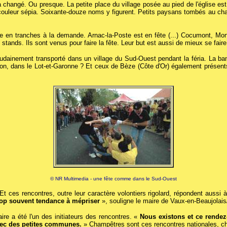
changé. Ou presque. La petite place du village posée au pied de l'église est
 couleur sépia. Soixante-douze noms y figurent. Petits paysans tombés au c
ite en tranches à la demande. Arnac-la-Poste est en fête (...) Cocumont, Mo
tands. Ils sont venus pour faire la fête. Leur but est aussi de mieux se faire c
 soudainement transporté dans un village du Sud-Ouest pendant la féria. La b
n, dans le Lot-et-Garonne ? Et ceux de Bèze (Côte d'Or) également présents
© NR Multimedia - une fête comme dans le Sud-Ouest
t ces rencontres, outre leur caractère volontiers rigolard, répondent aussi 
trop souvent tendance à mépriser
», souligne le maire de Vaux-en-Beaujolai
re a été l'un des initiateurs des rencontres. «
Nous existons et ce rendez
vec des petites communes.
» Champêtres sont ces rencontres nationales, ch