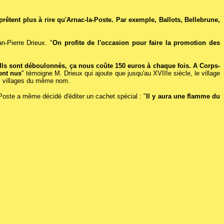
rêtent plus à rire qu'Arnac-la-Poste. Par exemple, Ballots, Bellebrune,
n-Pierre Drieux. "
On profite de l'occasion pour faire la promotion des
 Ils sont déboulonnés, ça nous coûte 150 euros à chaque fois. A Corps-
ent nus
" témoigne M. Drieux qui ajoute que jusqu'au XVIIIe siècle, le village
res villages du même nom.
Poste a même décidé d'éditer un cachet spécial : "
Il y aura une flamme du