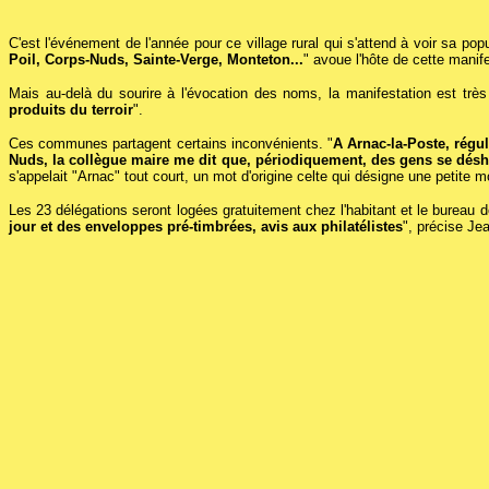
C'est l'événement de l'année pour ce village rural qui s'attend à voir sa popu
Poil, Corps-Nuds, Sainte-Verge, Monteton...
" avoue l'hôte de cette manif
Mais au-delà du sourire à l'évocation des noms, la manifestation est très
produits du terroir
".
Ces communes partagent certains inconvénients. "
A Arnac-la-Poste, régu
Nuds, la collègue maire me dit que, périodiquement, des gens se désh
s'appelait "Arnac" tout court, un mot d'origine celte qui désigne une petite
Les 23 délégations seront logées gratuitement chez l'habitant et le bureau
jour et des enveloppes pré-timbrées, avis aux philatélistes
", précise Je