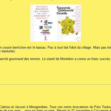
cousin berrichon est le basiau. Pas à tout fait l'idiot du village. Mais pas lo
 banturles.
e marché gourmand des terroirs. Le stand de Montéton a connu un franc succès
de Catinou et Jacouti à Mengesèbes. Tous ces noms évocateurs du Païs Toulo
fiter de son nom… pour se faire un nom. Réunis le 27 novembre à Cocumont 