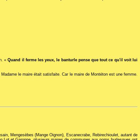
in. «
Quand il ferme les yeux, le banturle pense que tout ce qu'il voit lui
. Madame le maire était satisfaite. Car le maire de Montéton est une femme.
usain, Mengesèbes (Mange Oignon), Escanecrabe, Rebirechioulet, autant de
en Lot et Garonne, plusieurs maires de communes aux noms burlesques ont