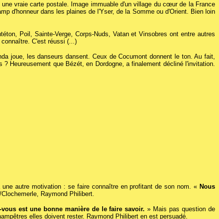
 une vraie carte postale. Image immuable d'un village du cœur de la France
hamp d'honneur
dans les plaines de l'Yser, de la Somme ou d'Orient. Bien loin
ntéton, Poil, Sainte-Verge, Corps-Nuds, Vatan et Vinsobres ont entre autres
onnaître. C'est réussi (...)
anda joue, les danseurs dansent. Ceux de Cocumont donnent le ton. Au fait,
 ? Heureusement que Bézét, en Dordogne, a finalement décliné l'invitation.
à une autre motivation : se faire connaître en profitant de son nom. «
Nous
s/Clochemerle, Raymond Philibert.
-vous est une bonne manière de le faire savoir.
» Mais pas question de
ampêtres elles doivent rester. Raymond Philibert en est persuadé.