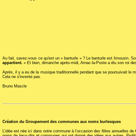
Au fait, savez-vous ce qu'est un « banturle » ? Le banturle est limousin. Son 
appartient.
» Et bien, dimanche après-midi, Arnac-la-Poste a élu son roi des
Après, il y a eu de la musique traditionnelle pendant que se poursuivait l
Cela ne s'invente pas.
Bruno Mascle
Création du Groupement des communes aux noms burlesques
L’idée est née ici dans notre commune à l’occasion des fêtes annuelles 
noms de lieux-dits et communes qui ont donné des idées aux autres. Pro