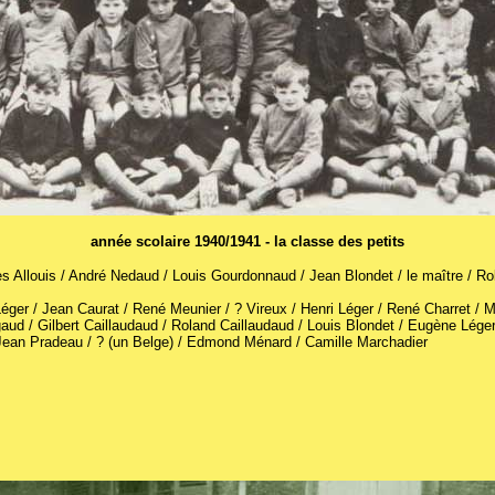
année scolaire 1940/1941 - la classe des petits
s Allouis / André Nedaud / Louis Gourdonnaud / Jean Blondet / le maître / Rob
éger / Jean Caurat / René Meunier / ? Vireux / Henri Léger / René Charret / 
 / Gilbert Caillaudaud / Roland Caillaudaud / Louis Blondet / Eugène Léger
 Jean Pradeau / ? (un Belge) / Edmond Ménard / Camille Marchadier