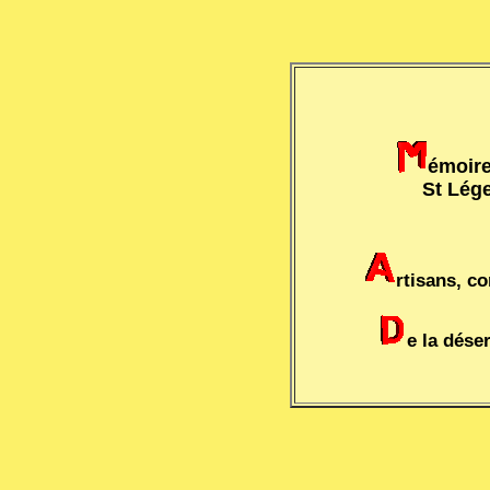
émoire
St Lége
rtisans, c
e la déser