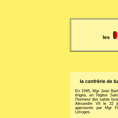
les
la confrérie de S
En 1945, Mgr Jean Bar
érigea, en l’église Sai
l’honneur des saints Isr
Alexandre VII le 22 ju
approuvée par Mgr Fr
Limoges.