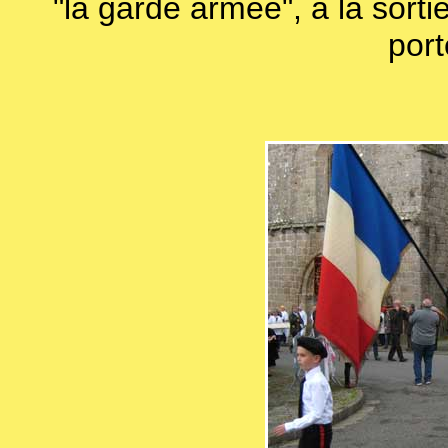
"la garde armée", à la sorti
por