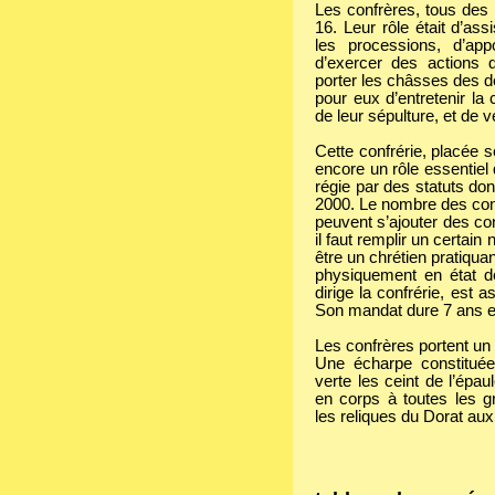
Les confrères, tous des
16. Leur rôle était d’a
les processions, d’ap
d’exercer des actions d
porter les châsses des de
pour eux d’entretenir la 
de leur sépulture, et de v
Cette confrérie, placée s
encore un rôle essentiel 
régie par des statuts don
2000. Le nombre des conf
peuvent s’ajouter des con
il faut remplir un certai
être un chrétien pratiquant
physiquement en état de
dirige la confrérie, est a
Son mandat dure 7 ans et
Les confrères portent u
Une écharpe constitué
verte les ceint de l’épau
en corps à toutes les 
les reliques du Dorat aux