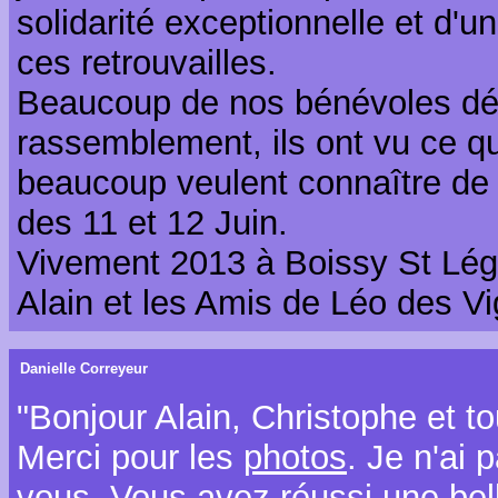
solidarité exceptionnelle et d'u
ces retrouvailles.
Beaucoup de nos bénévoles déc
rassemblement, ils ont vu ce que
beaucoup veulent connaître de
des 11 et 12 Juin.
Vivement 2013 à Boissy St Lége
Alain et les Amis de Léo des V
Danielle Correyeur
"Bonjour Alain, Christophe et to
Merci pour les
photos
. Je n'ai 
vous. Vous avez réussi une belle