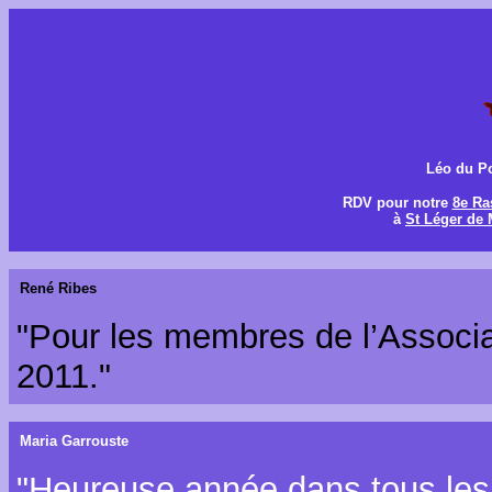
Léo du Po
RDV pour notre
8e R
à
St Léger de 
René Ribes
"Pour les membres de l’Associa
2011."
Maria Garrouste
"Heureuse année dans tous les 