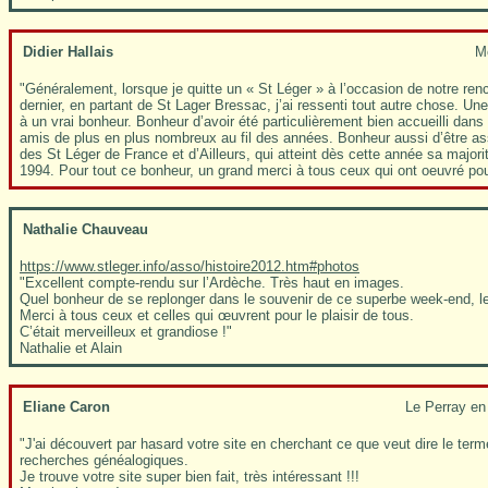
Didier Hallais
Mo
"Généralement, lorsque je quitte un « St Léger » à l’occasion de notre renc
dernier, en partant de St Lager Bressac, j’ai ressenti tout autre chose. Une
à un vrai bonheur. Bonheur d’avoir été particulièrement bien accueilli dan
amis de plus en plus nombreux au fil des années. Bonheur aussi d’être as
des St Léger de France et d’Ailleurs, qui atteint dès cette année sa majori
1994. Pour tout ce bonheur, un grand merci à tous ceux qui ont oeuvré pou
Nathalie Chauveau
https://www.stleger.info/asso/histoire2012.htm#photos
"Excellent compte-rendu sur l’Ardèche. Très haut en images.
Quel bonheur de se replonger dans le souvenir de ce superbe week-end, le 
Merci à tous ceux et celles qui œuvrent pour le plaisir de tous.
C’était merveilleux et grandiose !"
Nathalie et Alain
Eliane Caron
Le Perray en 
"J'ai découvert par hasard votre site en cherchant ce que veut dire le t
recherches généalogiques.
Je trouve votre site super bien fait, très intéressant !!!