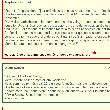
Raphaël Bouchot
"Rentrés fatigués d'un séjour ardéchois que nous ne sommes pas prêts d'o
Une fatigue saine, voulue... par deux jours d'une AG menée de main de maît
l'ensemble.
Des visites ardéchoises bien commentées, des villages inconnus que nous 
réussite. Un vrai régal que les vers à soie, par cette dame passionnée 
traditions ! Félicitations et immense merci à tous ces bénévoles qui ont tr
Ardéchois ! pour les heures qu'ils ont passées pour que nous soyons heureu
Longtemps je me souviendrai de ce petit gamin de Saint Lager Bressac, t
bonheur étaient aussi les miens ! C'est bien l'esprit inculqué par Alain, Ch
Merci, les amis, continuons ce chemin longtemps !"
les vers à soie, la dame passionnée et son compagnon, ici :
Alain Robert
St Lé
"Bonsoir, Mireille et Cathy,
Merci encore pour ce merveilleux week-end.
Nous sommes rentrés vers 20h, un peu fatigués, mais pleins de bonheur.
Quelle merveilleuse aventure nous vivons tous ensemble, c'est fabuleux..
Encore merci pour tout. Merci à tous ceux qui ont travaillé pour la réussit
RDV à Boissy-Saint-Léger l'an prochain !"
Alain, comblé