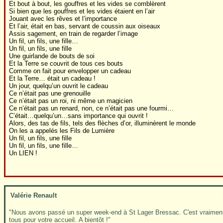
Et bout à bout, les gouffres et les vides se comblèrent
Si bien que les gouffres et les vides étaient en l’air
Jouant avec les rêves et l’importance
Et l’air, était en bas, servant de coussin aux oiseaux
Assis sagement, en train de regarder l’image
Un fil, un fils, une fille…
Un fil, un fils, une fille
Une guirlande de bouts de soi
Et la Terre se couvrit de tous ces bouts
Comme on fait pour envelopper un cadeau
Et la Terre… était un cadeau !
Un jour, quelqu’un ouvrit le cadeau
Ce n’était pas une grenouille
Ce n’était pas un roi, ni même un magicien
Ce n’était pas un renard, non, ce n’était pas une fourmi…
C’était…quelqu’un…sans importance qui ouvrit !
Alors, des tas de fils, tels des flèches d’or, illuminèrent le monde
On les a appelés les Fils de Lumière
Un fil, un fils, une fille
Un fil, un fils, une fille…
Un LIEN !
Valérie Renault
"Nous avons passé un super week-end à St Lager Bressac. C'est vraiment 
tous pour votre accueil. A bientôt !"