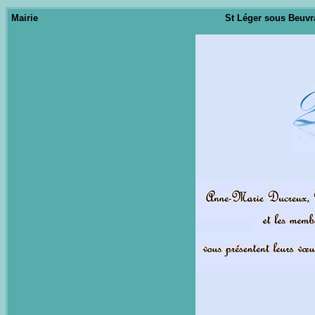
Mairie
St Léger sous Beuvra