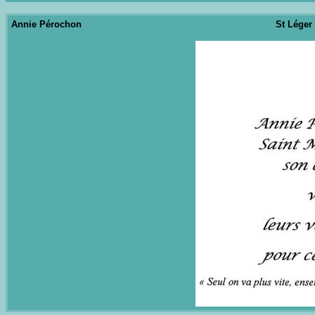
Annie Pérochon
St Léger 