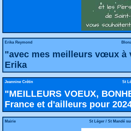
Erika Reymond
Blona
"avec mes meilleurs vœux à 
Erika
Jeannine Crétin
St Lé
"MEILLEURS VOEUX, BONHEUR
France et d'ailleurs pour 2024
Mairie
St Léger / St Mandé sur