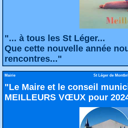
"... à tous les St Léger...
Que cette nouvelle année nou
rencontres..."
Mairie
St Léger de Montbril
"Le Maire et le conseil munic
MEILLEURS VŒUX pour 2024