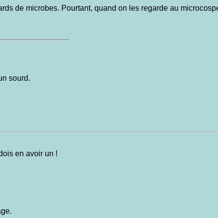
iards de microbes. Pourtant, quand on les regarde au microcospe
 un sourd.
ois en avoir un !
age.