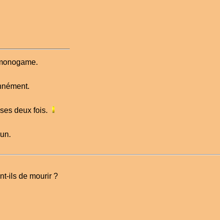
e monogame.
onnément.
oses deux fois.
 un.
t-ils de mourir ?