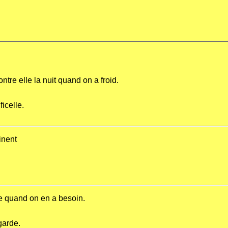
ntre elle la nuit quand on a froid.
icelle.
inent
e quand on en a besoin.
garde.