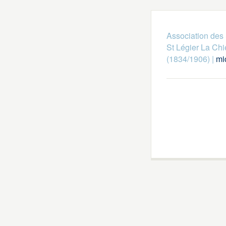
Association des 
St Légier La Chi
(1834/1906)
|
mi