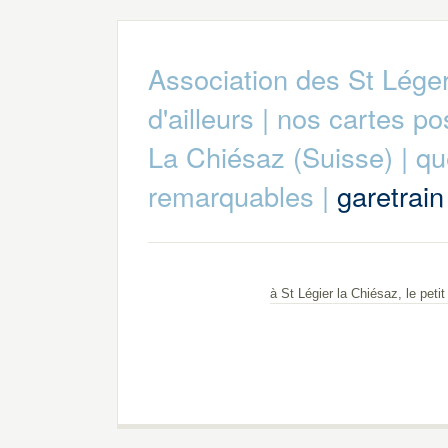
Association des St Lége
d'ailleurs
|
nos cartes po
La Chiésaz (Suisse)
|
qu
remarquables
|
garetrain
à St Légier la Chiésaz, le pet