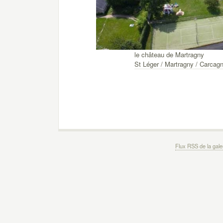
le château de Martragny
St Léger / Martragny / Carcag
Flux RSS de la gale