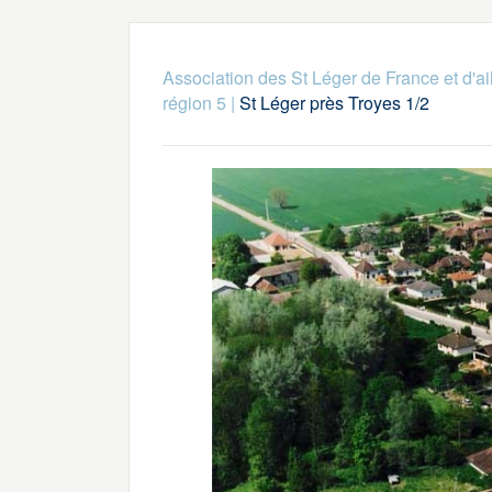
Association des St Léger de France et d'ai
région 5
|
St Léger près Troyes 1/2