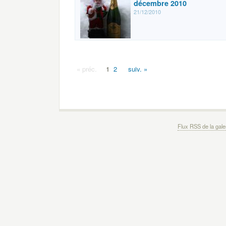
décembre 2010
21/12/2010
« préc.
1
2
suiv. »
Flux RSS de la gale