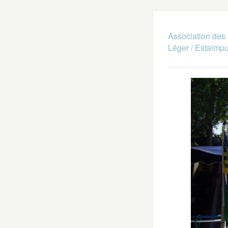
Association des 
Léger / Estaimpu