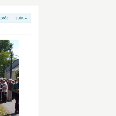
 préc.
suiv. »