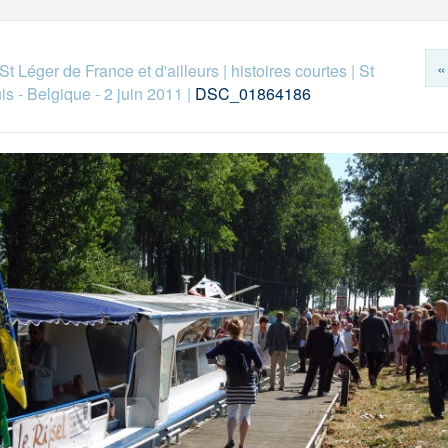
«
St Léger de France et d'ailleurs
|
histoires courtes
|
St
is - Belgique - 2 juin 2011
|
DSC_01864186