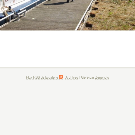
Flux RSS de la galerie
|
Archives
| Géré par
Zenphoto