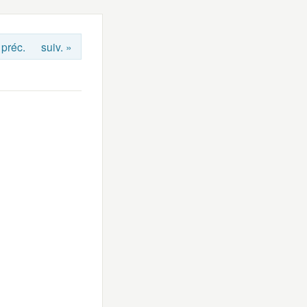
 préc.
suiv. »