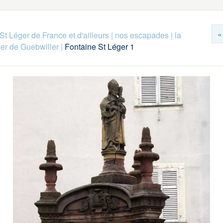
«
St Léger de France et d'ailleurs
|
nos escapades
|
la
ger de Guebwiller
|
Fontaine St Léger 1