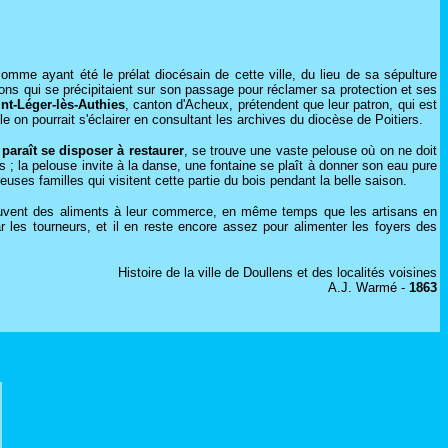
omme ayant été le prélat diocésain de cette ville, du lieu de sa sépulture
ions qui se précipitaient sur son passage pour réclamer sa protection et ses
nt-Léger-lès-Authies
, canton d'Acheux, prétendent que leur patron, qui est
e on pourrait s'éclairer en consultant les archives du diocèse de Poitiers.
paraît se disposer à restaurer
, se trouve une vaste pelouse où on ne doit
s ; la pelouse invite à la danse, une fontaine se plaît à donner son eau pure
uses familles qui visitent cette partie du bois pendant la belle saison.
rouvent des aliments à leur commerce, en même temps que les artisans en
 les tourneurs, et il en reste encore assez pour alimenter les foyers des
Histoire de la ville de Doullens et des localités voisines
A.J. Warmé -
1863