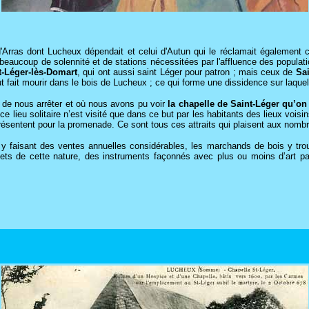
'Arras dont Lucheux dépendait et celui d'Autun qui le réclamait également c
beaucoup de solennité et de stations nécessitées par l'affluence des populat
t-Léger-lès-Domart
, qui ont aussi saint Léger pour patron ; mais ceux de
Sai
t fait mourir dans le bois de Lucheux ; ce qui forme une dissidence sur laquell
s de nous arrêter et où nous avons pu voir
la chapelle de Saint-Léger
qu’on 
lieu solitaire n’est visité que dans ce but par les habitants des lieux voisin
présentent pour la promenade. Ce sont tous ces attraits qui plaisent aux nombre
n y faisant des ventes annuelles considérables, les marchands de bois y t
ets de cette nature, des instruments façonnés avec plus ou moins d’art par