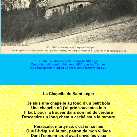
Lucheux - Ruines de la Chapelle St-Léger
Cette chapelle a été bâtie vers 1600, par les Carmes,
sur l'emplacement où St-Léger subit le martyre en 678.
La Chapelle de Saint Léger
Je suis une chapelle au fond d'un petit bois
Une chapelle où j'ai prié souventes fois
Il faut, pour la trouver dans son nid de verdure
Descendre un long chemin caché sous la ramure
Persécuté, martyrisé, c'est en ce lieu
Que l'évêque d'Autun, patron de mon village
Dont l'ennemi cruel avait crevé les yeux