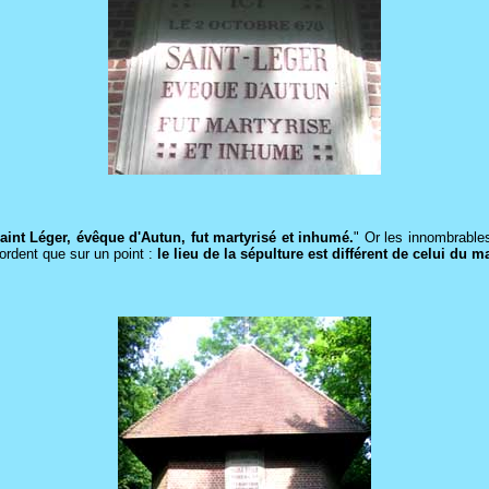
Saint Léger, évêque d'Autun, fut martyrisé et inhumé.
" Or les innombrables
cordent que sur un point :
le lieu de la sépulture est différent de celui du m