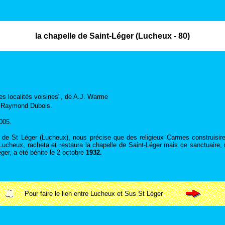
la chapelle de Saint-Léger (Lucheux - 80)
 des localités voisines", de A.J. Warme
de Raymond Dubois.
2005.
de St Léger (Lucheux), nous précise que des religieux Carmes construisirent
Lucheux, racheta et restaura la chapelle de Saint-Léger mais ce sanctuaire,
éger, a été bénite le 2 octobre
1932.
Pour faire le lien entre Lucheux et Sus St Léger