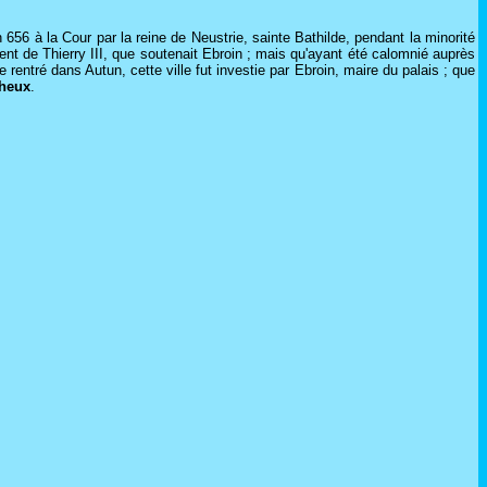
656 à la Cour par la reine de Neustrie, sainte Bathilde, pendant la minorité
riment de Thierry III, que soutenait Ebroin ; mais qu'ayant été calomnié auprès
ne rentré dans Autun, cette ville fut investie par Ebroin, maire du palais ; que
cheux
.