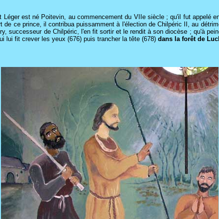
t Léger est né Poitevin, au commencement du VIIe siècle ; qu'il fut appelé en 
 mort de ce prince, il contribua puissamment à l'élection de Chilpéric II, au dét
y, successeur de Chilpéric, l'en fit sortir et le rendit à son diocèse ; qu'à pei
 lui fit crever les yeux (676) puis trancher la tête (678)
dans la forêt de Lu