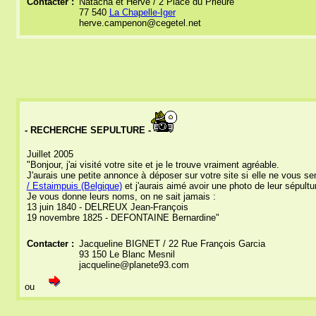
Contacter :
Natacha et Hervé / 2 Place du Prieuré
77 540
La Chapelle-Iger
herve.campenon@cegetel.net
- RECHERCHE SEPULTURE -
Juillet 2005
"Bonjour, j'ai visité votre site et je le trouve vraiment agréable.
J'aurais une petite annonce à déposer sur votre site si elle ne vous s
/ Estaimpuis (Belgique)
et j'aurais
aimé avoir une photo de leur sépultur
Je vous donne leurs noms, on ne sait jamais :
13 juin 1840 - DELREUX Jean-François
19 novembre 1825 - DEFONTAINE Bernardine"
Contacter :
Jacqueline BIGNET / 22 Rue François Garcia
93 150 Le Blanc Mesnil
jacqueline@planete93.com
ou