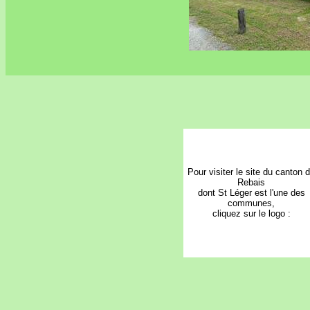
Pour visiter le site du canton 
Rebais
dont St Léger est l'une des
communes,
cliquez sur le logo :