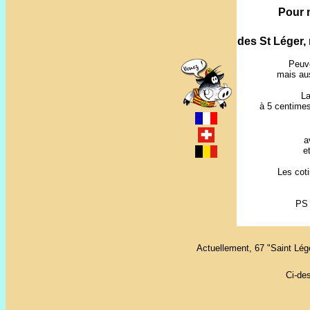
Pour m
des St Léger,
Peuv
mais aus
La
à 5 centimes
a
e
Les coti
PS 
Actuellement, 67 "Saint Lé
Ci-de