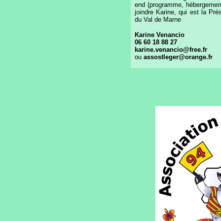
end (programme, hébergement,
joindre Karine, qui est la Pr
du Val de Marne
Karine Venancio
06 60 18 88 27
karine.venancio@free.fr
ou
assostleger@orange.fr