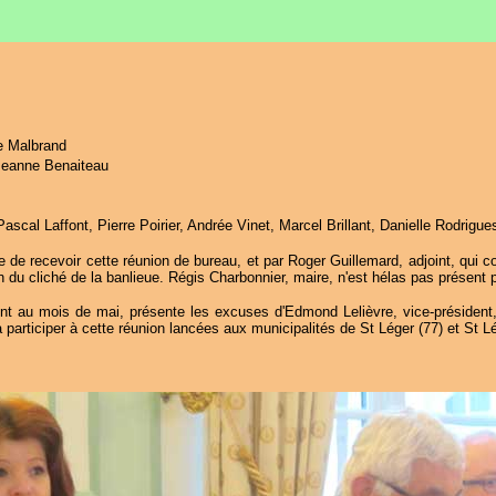
le Malbrand
 Jeanne Benaiteau
Pascal Laffont, Pierre Poirier, Andrée Vinet, Marcel Brillant, Danielle Rodrig
de recevoir cette réunion de bureau, et par Roger Guillemard, adjoint, qui co
oin du cliché de la banlieue. Régis Charbonnier, maire, n'est hélas pas présent p
t au mois de mai, présente les excuses d'Edmond Lelièvre, vice-président,
 à participer à cette réunion lancées aux municipalités de St Léger (77) et St 