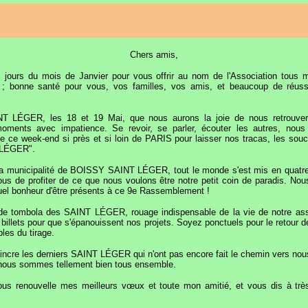
Chers amis,
rs jours du mois de Janvier pour vous offrir au nom de l'Association tou
; bonne santé pour vous, vos familles, vos amis, et beaucoup de réus
 LÉGER, les 18 et 19 Mai, que nous aurons la joie de nous retrouver
oments avec impatience. Se revoir, se parler, écouter les autres, nou
de ce week-end si près et si loin de PARIS pour laisser nos tracas, les souci
 LÉGER".
 la municipalité de BOISSY SAINT LÉGER, tout le monde s'est mis en quatre
ous de profiter de ce que nous voulons être notre petit coin de paradis. No
quel bonheur d'être présents à ce 9e Rassemblement !
nde tombola des SAINT LÉGER, rouage indispensable de la vie de notre as
llets pour que s'épanouissent nos projets. Soyez ponctuels pour le retour des 
bles du tirage.
incre les derniers SAINT LÉGER qui n'ont pas encore fait le chemin vers nous
nous sommes tellement bien tous ensemble.
vous renouvelle mes meilleurs vœux et toute mon amitié, et vous dis à t