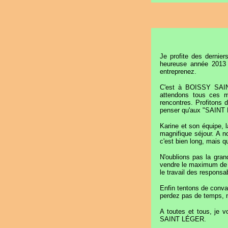
Je profite des dernie
heureuse année 2013 
entreprenez.
C'est à BOISSY SAINT
attendons tous ces m
rencontres. Profitons 
penser qu'aux "SAINT
Karine et son équipe,
magnifique séjour. A n
c'est bien long, mais 
N'oublions pas la gra
vendre le maximum de bi
le travail des responsa
Enfin tentons de conva
perdez pas de temps, 
A toutes et tous, je 
SAINT LÉGER.