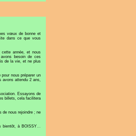
s mes vœux de bonne et
site dans ce que vous
 cette année, et nous
s avons besoin de ces
s de la vie, et ne plus
 pour nous préparer un
us avons attendu 2 ans,
sociation. Essayons de
billets, cela facilitera
 de nous rejoindre ; ne
rès bientôt, à BOISSY…