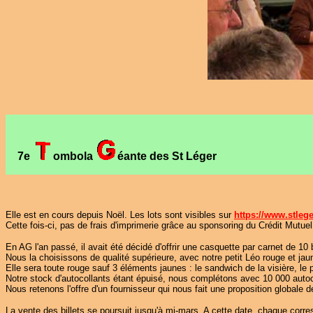
7e
ombola
éante des St Léger
Elle est en cours depuis Noël. Les lots sont visibles sur
https://www.stleg
Cette fois-ci, pas de frais d'imprimerie grâce au sponsoring du Crédit Mutuel
En AG l'an passé, il avait été décidé d'offrir une casquette par carnet de 10 
Nous la choisissons de qualité supérieure, avec notre petit Léo rouge et jaun
Elle sera toute rouge sauf 3 éléments jaunes : le sandwich de la visière, le 
Notre stock d'autocollants étant épuisé, nous complétons avec 10 000 autocolla
Nous retenons l'offre d'un fournisseur qui nous fait une proposition globale 
La vente des billets se poursuit jusqu'à mi-mars. A cette date, chaque corres