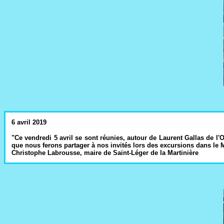
6 avril 2019
"Ce vendredi 5 avril se sont réunies, autour de Laurent Gallas de l'
que nous ferons partager à nos invités lors des excursions dans le M
Christophe Labrousse, maire de Saint-Léger de la Martinière