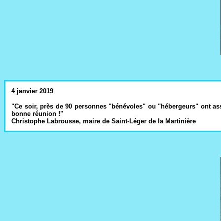
4 janvier 2019
"Ce soir, près de 90 personnes "bénévoles" ou "hébergeurs" ont assis
bonne réunion !"
Christophe Labrousse, maire de Saint-Léger de la Martinière