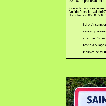
20 h 00 Repas chaud et so
Contacts pour tous rensei
Valérie Renault - valerie1
Tony Renault 06 08 69 85 
fiche d'inscriptio
camping caravan
chambre d'hôtes
hôtels & village 
meublés de tour