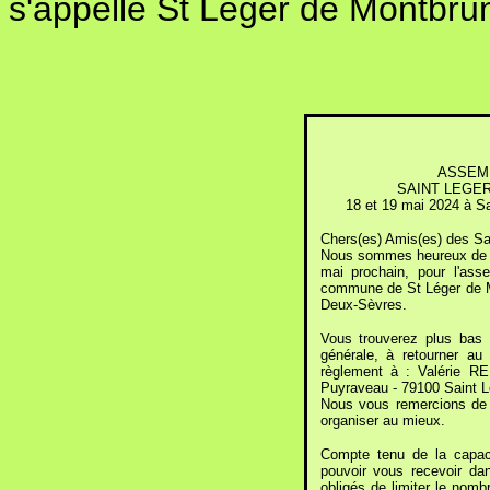
s'appelle St Léger de Montbru
ASSEM
SAINT LEGER
18 et 19 mai 2024 à S
Chers(es) Amis(es) des Sai
Nous sommes heureux de po
mai prochain, pour l'ass
commune de St Léger de M
Deux-Sèvres.
Vous trouverez plus bas l
générale, à retourner au
règlement à : Valérie 
Puyraveau - 79100 Saint L
Nous vous remercions de r
organiser au mieux.
Compte tenu de la capaci
pouvoir vous recevoir d
obligés de limiter le nom