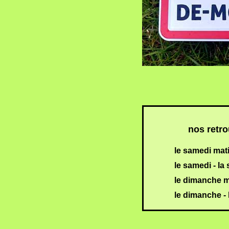
nos retro
le samedi mat
le samedi - la 
le dimanche m
le dimanche - 