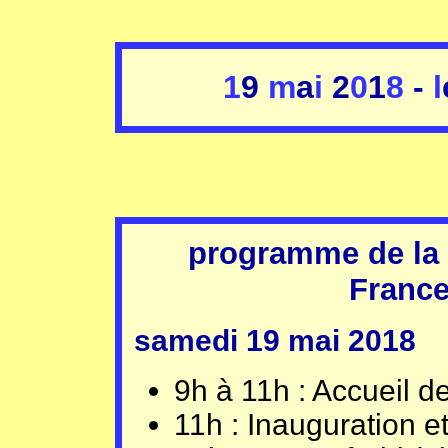
1
9
m
a
i
2
0
1
8
-
l
programme de la 
France 
samedi 19 mai 2018
9h à 11h : Accueil de
11h : Inauguration et